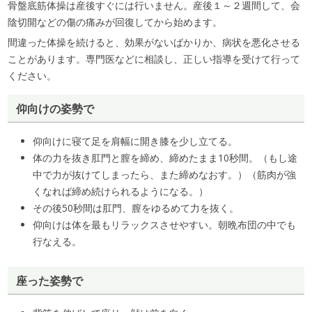
骨盤底筋体操は産後すぐには行いません。産後１～２週間して、会
陰切開などの傷の痛みが回復してから始めます。
間違った体操を続けると、効果がないばかりか、病状を悪化させる
ことがあります。専門医などに相談し、正しい指導を受けて行って
ください。
仰向けの姿勢で
仰向けに寝て足を肩幅に開き膝を少し立てる。
体の力を抜き肛門と膣を締め、締めたまま10秒間。（もし途
中で力が抜けてしまったら、また締めなおす。）（筋肉が強
くなれば締め続けられるようになる。）
その後50秒間は肛門、膣をゆるめて力を抜く。
仰向けは体を最もリラックスさせやすい。朝晩布団の中でも
行なえる。
座った姿勢で