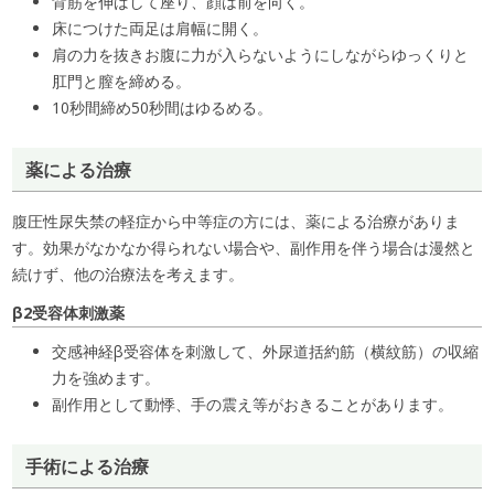
背筋を伸ばして座り、顔は前を向く。
床につけた両足は肩幅に開く。
肩の力を抜きお腹に力が入らないようにしながらゆっくりと
肛門と膣を締める。
10秒間締め50秒間はゆるめる。
薬による治療
腹圧性尿失禁の軽症から中等症の方には、薬による治療がありま
す。効果がなかなか得られない場合や、副作用を伴う場合は漫然と
続けず、他の治療法を考えます。
β2受容体刺激薬
交感神経β受容体を刺激して、外尿道括約筋（横紋筋）の収縮
力を強めます。
副作用として動悸、手の震え等がおきることがあります。
手術による治療