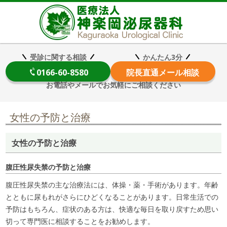
医療法
受診に関する相談
かんたん3分
0166-60-8580
院長
直通メール相談
お電話やメールでお気軽にご相談ください
女性の予防と治療
女性の予防と治療
腹圧性尿失禁の予防と治療
腹圧性尿失禁の主な治療法には、体操・薬・手術があります。年齢
とともに尿もれがさらにひどくなることがあります。日常生活での
予防はもちろん、症状のある方は、快適な毎日を取り戻すため思い
切って専門医に相談することをお勧めします。