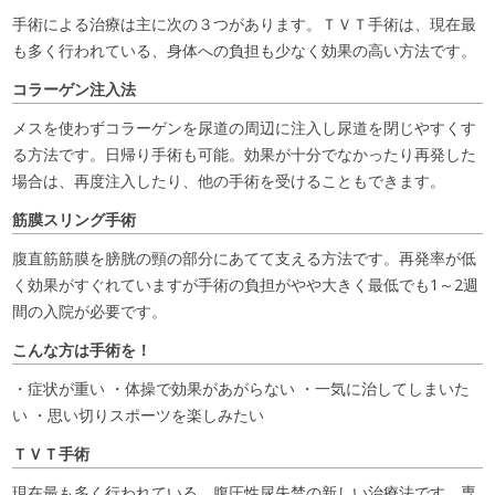
手術による治療は主に次の３つがあります。ＴＶＴ手術は、現在最
も多く行われている、身体への負担も少なく効果の高い方法です。
コラーゲン注入法
メスを使わずコラーゲンを尿道の周辺に注入し尿道を閉じやすくす
る方法です。日帰り手術も可能。効果が十分でなかったり再発した
場合は、再度注入したり、他の手術を受けることもできます。
筋膜スリング手術
腹直筋筋膜を膀胱の頸の部分にあてて支える方法です。再発率が低
く効果がすぐれていますが手術の負担がやや大きく最低でも1～2週
間の入院が必要です。
こんな方は手術を！
・症状が重い ・体操で効果があがらない ・一気に治してしまいた
い ・思い切りスポーツを楽しみたい
ＴＶＴ手術
現在最も多く行われている、腹圧性尿失禁の新しい治療法です。専