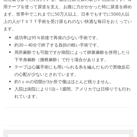
用テープを使って尿道を支え、お腹に力がかかった時に尿道を締め
ます。世界中でこれまでに50万人以上、日本でもすでに5000人以
上の人がＴＶＴＴ手術を受け尿もれのない快適な毎日をおくってい
ます。
成功率は95％前後で再発の少ない手術です。
約30～40分で終了する負担の軽い手術です。
局所麻酔でも可能ですが病院によって静脈麻酔を併用したり
下半身麻酔（腰椎麻酔）で行う場合があります。
テープは心臓手術にも用いられる糸を編んだもので異物反応
の心配が少ないとされています。
約1ｃｍの切開が3か所で傷はほとんど残りません。
入院は病院により1泊～1週間。アメリカでは日帰りでも行わ
れています。