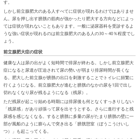
す。
しかし前立腺肥大のある人すべてに症状が現れるわけではありませ
ん。尿を押し出す膀胱の筋肉が強かったり肥大する方向などによっ
ては症状が現れないこともあります。一般に泌尿器科を受診するよ
うな強い症状が現れるのは前立腺肥大のある人の30～40％程度でし
ょう。
前立腺肥大症の症状
健康な人は尿の出がよく短時間で排尿が終わる。しかし前立腺肥大
症になると尿道が圧迫されて尿の勢いが弱まり排尿時間が長くな
る。肥大した前立腺が膀胱の出口を刺激することでトイレに頻繁に
行くようになる。前立腺肥大が進むと膀胱のなかの尿を1回で出し
切れなくなり尿が残るようになる（残尿）。
ただ残尿が起こり始める時期には排尿後も何となくすっきりしない
「残尿感」があり頑張って尿を出そうとする。さらに進行すると残
尿感を感じなくなる。すると膀胱に多量の尿がたまり膀胱の壁に一
部が風船のように膨らんで突き出る「膀胱憩室（ぼうこうけいし
つ）」も起こってくる。