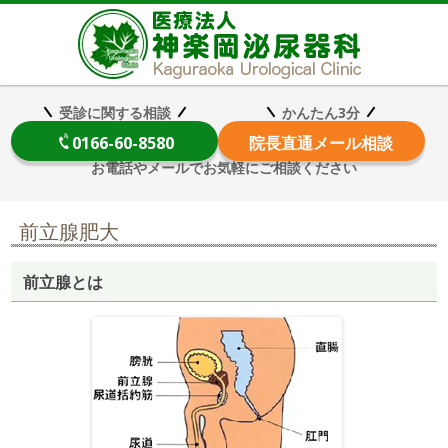
医療法
受診に関する相談
かんたん3分
0166-60-8580
院長
直通メール相談
お電話やメールでお気軽にご相談ください
前立腺肥大
前立腺とは