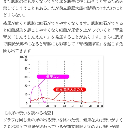
また膀胱の壁も厚くなってきて尿を勝手に押し出そうとするため失
禁してしまうこともある。だが前立腺肥大症の影響はそれだけにと
どまらない。
残尿が続くと膀胱に結石ができやすくなります。膀胱結石ができる
と細菌感染を起こしやすくなり細菌が尿管を上がっていくと『腎盂
腎炎（じんうじんえん）』を発症することがあります。さらに残尿
で膀胱が満杯になると腎臓にも影響して『腎機能障害』を起こす危
険も出てきます。
【排尿の勢いを調べる検査】
グラフは同じ量の尿の出る勢いを比べた例。健康な人は勢いがよく
２０秒程度で排尿が終わっているが前立腺肥大症の人は勢いが弱