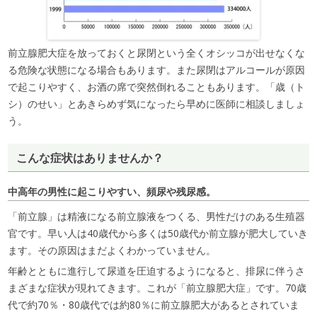
前立腺肥大症を放っておくと尿閉という全くオシッコが出せなくな
る危険な状態になる場合もあります。また尿閉はアルコールが原因
で起こりやすく、お酒の席で突然倒れることもあります。「歳（ト
シ）のせい」とあきらめず気になったら早めに医師に相談しましょ
う。
こんな症状はありませんか？
中高年の男性に起こりやすい、頻尿や残尿感。
「前立腺」は精液になる前立腺液をつくる、男性だけのある生殖器
官です。早い人は40歳代から多くは50歳代か前立腺が肥大していき
ます。その原因はまだよくわかっていません。
年齢とともに進行して尿道を圧迫するようになると、排尿に伴うさ
まざまな症状が現れてきます。これが「前立腺肥大症」です。70歳
代で約70％・80歳代では約80％に前立腺肥大があるとされていま