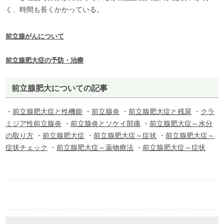
く、時間も長くかかっている。
前立腺がんについて
前立腺肥大症の予防・治療
前立腺肥大についての記事
・
前立腺肥大症と性機能
・
前立腺炎
・
前立腺肥大症と残尿
・
クラ
ミジア性前立腺炎
・
前立腺炎とソケイ部痛
・
前立腺肥大症～水分
の取り方
・
前立腺肥大症
・
前立腺肥大症～症状
・
前立腺肥大症～
症状チェック
・
前立腺肥大症～薬物療法
・
前立腺肥大症～症状