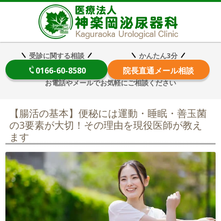
医療法
受診に関する相談
かんたん3分
0166-60-8580
院長
直通メール相談
お電話やメールでお気軽にご相談ください
【腸活の基本】便秘には運動・睡眠・善玉菌
の3要素が大切！その理由を現役医師が教え
ます