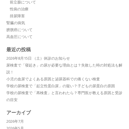
前立腺について
性病の治療
排尿障害
腎臓の病気
膀胱癌について
高血圧について
最近の投稿
2026年8月15日 （土）休診のお知らせ
尿検査で「寝起き」の尿が必要な理由とは？失敗した時の対処法も解
説！
小児の血尿でよくある原因と泌尿器科での痛くない検査
学校の尿検査で「起立性蛋白尿」の疑い？子どもの尿蛋白の原因
学校の尿検査で「再検査」と言われたら？専門医が教える原因と受診
の目安
アーカイブ
2026年7月
2026年5月