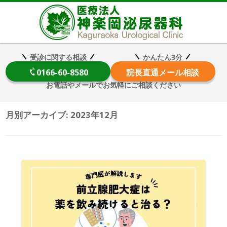
医療法
受診に関する相談
かんたん3分
0166-60-8580
院長
直通メール相談
お電話やメールでお気軽にご相談ください
月別アーカイブ:
2023年12月