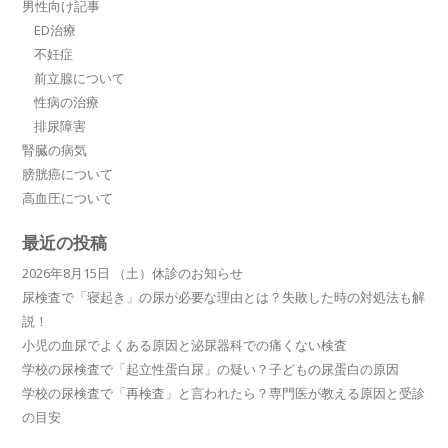
男性向け記事
ED治療
不妊症
前立腺について
性病の治療
排尿障害
腎臓の病気
膀胱癌について
高血圧について
最近の投稿
2026年8月15日 （土）休診のお知らせ
尿検査で「寝起き」の尿が必要な理由とは？失敗した時の対処法も解
説！
小児の血尿でよくある原因と泌尿器科での痛くない検査
学校の尿検査で「起立性蛋白尿」の疑い？子どもの尿蛋白の原因
学校の尿検査で「再検査」と言われたら？専門医が教える原因と受診
の目安