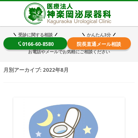
医療法
受診に関する相談
かんたん3分
0166-60-8580
院長
直通メール相談
お電話やメールでお気軽にご相談ください
月別アーカイブ:
2022年8月