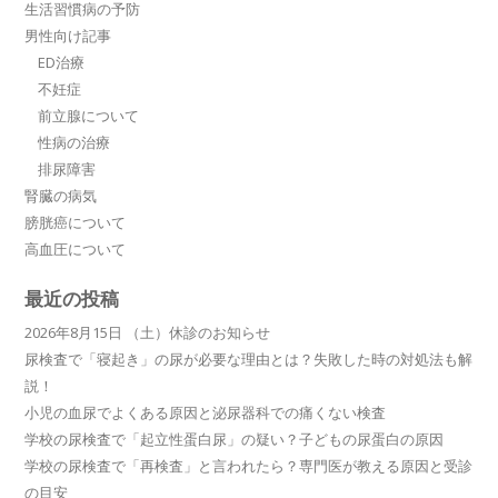
生活習慣病の予防
男性向け記事
ED治療
不妊症
前立腺について
性病の治療
排尿障害
腎臓の病気
膀胱癌について
高血圧について
最近の投稿
2026年8月15日 （土）休診のお知らせ
尿検査で「寝起き」の尿が必要な理由とは？失敗した時の対処法も解
説！
小児の血尿でよくある原因と泌尿器科での痛くない検査
学校の尿検査で「起立性蛋白尿」の疑い？子どもの尿蛋白の原因
学校の尿検査で「再検査」と言われたら？専門医が教える原因と受診
の目安