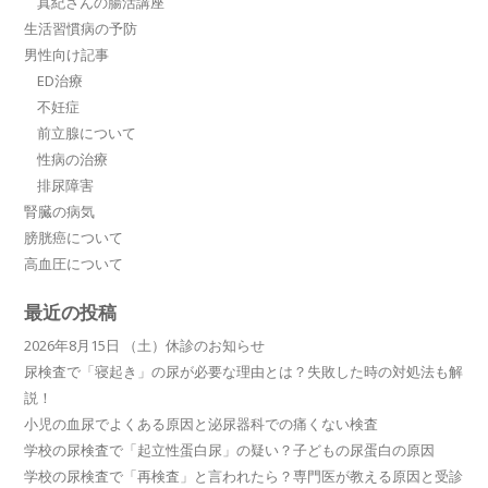
真紀さんの腸活講座
生活習慣病の予防
男性向け記事
ED治療
不妊症
前立腺について
性病の治療
排尿障害
腎臓の病気
膀胱癌について
高血圧について
最近の投稿
2026年8月15日 （土）休診のお知らせ
尿検査で「寝起き」の尿が必要な理由とは？失敗した時の対処法も解
説！
小児の血尿でよくある原因と泌尿器科での痛くない検査
学校の尿検査で「起立性蛋白尿」の疑い？子どもの尿蛋白の原因
学校の尿検査で「再検査」と言われたら？専門医が教える原因と受診