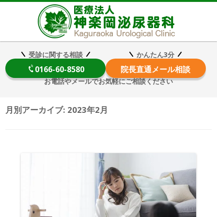
医療法
受診に関する相談
かんたん3分
0166-60-8580
院長
直通メール相談
お電話やメールでお気軽にご相談ください
月別アーカイブ:
2023年2月