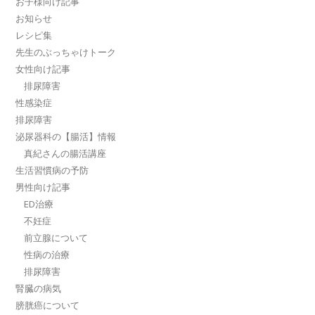
お子様向け記事
お知らせ
レシピ集
先生のぶっちゃけトーク
女性向け記事
排尿障害
性感染症
排尿障害
泌尿器科の【腸活】情報
真紀さんの腸活講座
生活習慣病の予防
男性向け記事
ED治療
不妊症
前立腺について
性病の治療
排尿障害
腎臓の病気
膀胱癌について