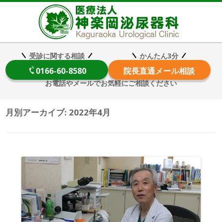
医療法
受診に関する相談
かんたん3分
0166-60-8580
院長
直通メール相談
お電話やメールでお気軽にご相談ください
月別アーカイブ:
2022年4月