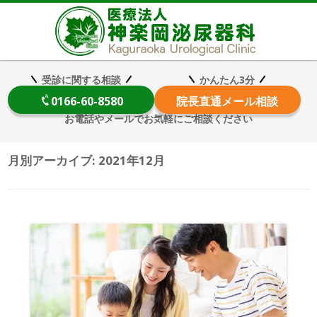
医療法
受診に関する相談
かんたん3分
0166-60-8580
院長
直通メール相談
お電話やメールでお気軽にご相談ください
月別アーカイブ:
2021年12月