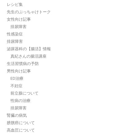
レシピ集
先生のぶっちゃけトーク
女性向け記事
排尿障害
性感染症
排尿障害
泌尿器科の【腸活】情報
真紀さんの腸活講座
生活習慣病の予防
男性向け記事
ED治療
不妊症
前立腺について
性病の治療
排尿障害
腎臓の病気
膀胱癌について
高血圧について