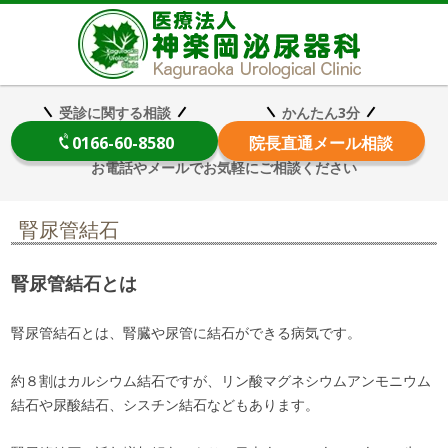
医療法
受診に関する相談
かんたん3分
0166-60-8580
院長
直通メール相談
お電話やメールでお気軽にご相談ください
腎尿管結石
腎尿管結石とは
腎尿管結石とは、腎臓や尿管に結石ができる病気です。
約８割はカルシウム結石ですが、リン酸マグネシウムアンモニウム
結石や尿酸結石、シスチン結石などもあります。