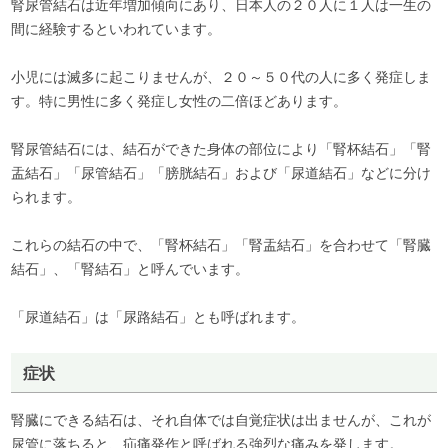
腎尿管結石は近年増加傾向にあり、日本人の２０人に１人は一生の
間に経験するといわれています。
小児には滅多に起こりませんが、２０～５０代の人に多く発症しま
す。特に男性に多く発症し女性の二倍ほどあります。
腎尿管結石には、結石ができた身体の部位により「腎杯結石」「腎
盂結石」「尿管結石」「膀胱結石」および「尿道結石」などに分け
られます。
これらの結石の中で、「腎杯結石」「腎盂結石」を合わせて「腎臓
結石」、「腎結石」と呼んでいます。
「尿道結石」は「尿路結石」とも呼ばれます。
症状
腎臓にできる結石は、それ自体では自覚症状は出ませんが、これが
尿管に落ちると、疝痛発作と呼ばれる強烈な痛みを発します。