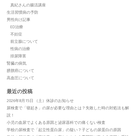
真紀さんの腸活講座
生活習慣病の予防
男性向け記事
ED治療
不妊症
前立腺について
性病の治療
排尿障害
腎臓の病気
膀胱癌について
高血圧について
最近の投稿
2026年8月15日 （土）休診のお知らせ
尿検査で「寝起き」の尿が必要な理由とは？失敗した時の対処法も解
説！
小児の血尿でよくある原因と泌尿器科での痛くない検査
学校の尿検査で「起立性蛋白尿」の疑い？子どもの尿蛋白の原因