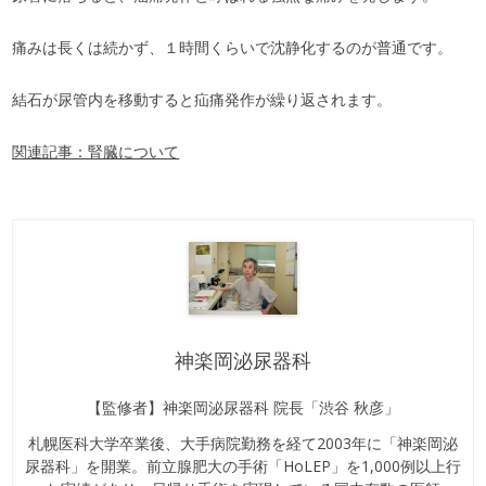
痛みは長くは続かず、１時間くらいで沈静化するのが普通です。
結石が尿管内を移動すると疝痛発作が繰り返されます。
関連記事：腎臓について
神楽岡泌尿器科
【監修者】神楽岡泌尿器科 院長「渋谷 秋彦」
札幌医科大学卒業後、大手病院勤務を経て2003年に「神楽岡泌
尿器科」を開業。前立腺肥大の手術「HoLEP」を1,000例以上行