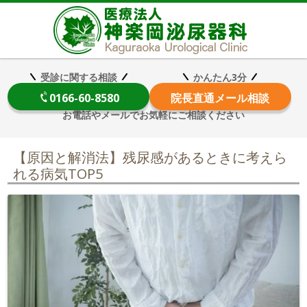
医療法
受診に関する相談
かんたん3分
0166-60-8580
院長
直通メール相談
お電話やメールでお気軽にご相談ください
【原因と解消法】残尿感があるときに考えら
れる病気TOP5