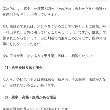
基本的には、感染した細菌を調べ、それぞれに合わせた抗生物質や
抗菌剤を投与し、治療していきます。
軽い膀胱炎であれば、水分を多く摂ることで排尿とともに細菌が外
へ排出され、自然に治っていくこともしばしば。ですが、症状が改
善されたからといって、自己判断で内服を止めたりせず、医師の指
示にしたがってください。
次の症状が当てはまる方は
要注意
！医師にご相談ください。
（1）再発を繰り返す場合
なんらかの病気（例えば膀胱結石，糖尿病，子宮筋腫，膀胱がんな
ど）が隠れていることがあります。
（2）悪寒・高熱・腹痛がある場合
炎症が腎臓に及んでいる可能性もあります。