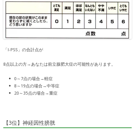
「I-PSS」の合計点が
8点以上の方→あなたは前立腺肥大症の可能性があります。
0～7点の場合→軽症
8～19点の場合→中等症
20～35点の場合→重症
【3位】神経因性膀胱