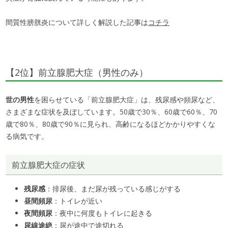
間質性膀胱炎について詳しく解説した記事は
コチラ
【2位】前立腺肥大症（男性のみ）
世の男性
を困らせている「前立腺肥大症」は、残尿感や頻尿など、
さまざまな症状を及ぼしています。50歳で30％、60歳で60％、70
歳で80％、80歳で90％に見られ、高齢になるほどかかりやすくな
る病気です。
前立腺肥大症の症状
残尿感
：排尿後、まだ尿が残っている感じがする
昼間頻尿
：トイレが近い
夜間頻尿
：夜中に何度もトイレに起きる
尿線途絶
：尿が途中で途切れる