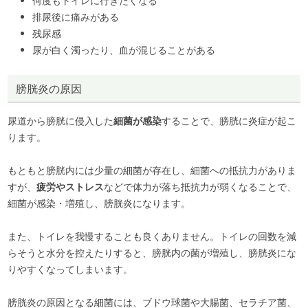
何度もトイレに行きたくなる
排尿後に痛みがある
残尿感
尿が白く濁ったり、血が混じることがある
膀胱炎の原因
尿道から膀胱に侵入した
細菌が感染
することで、膀胱に炎症が起こ
ります。
もともと膀胱内には少量の細菌が存在し、細菌への抵抗力がありま
すが、
疲労やストレス
などで体力が落ち抵抗力が弱くなることで、
細菌が感染・増殖し、膀胱炎になります。
また、トイレを我慢することも良くありません。トイレの回数を減
らそうと水分を控えたりすると、膀胱内の菌が増殖し、膀胱炎にな
りやすくなってしまいます。
膀胱炎の原因となる細菌には、ブドウ球菌や大腸菌、セラチア菌、