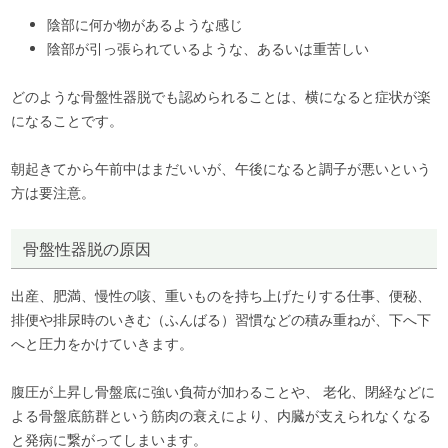
陰部に何か物があるような感じ
陰部が引っ張られているような、あるいは重苦しい
どのような骨盤性器脱でも認められることは、横になると症状が楽
になることです。
朝起きてから午前中はまだいいが、午後になると調子が悪いという
方は要注意。
骨盤性器脱の原因
出産、肥満、慢性の咳、重いものを持ち上げたりする仕事、便秘、
排便や排尿時のいきむ（ふんばる）習慣などの積み重ねが、下へ下
へと圧力をかけていきます。
腹圧が上昇し骨盤底に強い負荷が加わることや、 老化、閉経などに
よる骨盤底筋群という筋肉の衰えにより、内臓が支えられなくなる
と発病に繋がってしまいます。