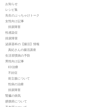
お知らせ
レシピ集
先生のぶっちゃけトーク
女性向け記事
排尿障害
性感染症
排尿障害
泌尿器科の【腸活】情報
真紀さんの腸活講座
生活習慣病の予防
男性向け記事
ED治療
不妊症
前立腺について
性病の治療
排尿障害
腎臓の病気
膀胱癌について