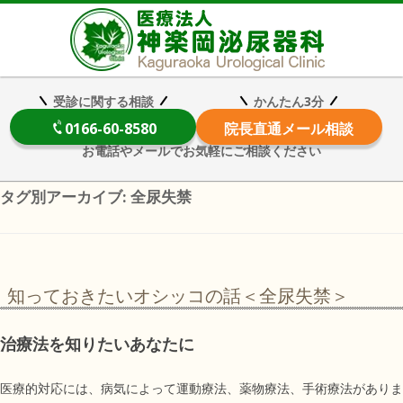
医療法
受診に関する相談
かんたん3分
0166-60-8580
院長
直通メール相談
お電話やメールでお気軽にご相談ください
タグ別アーカイブ:
全尿失禁
知っておきたいオシッコの話＜全尿失禁＞
治療法を知りたいあなたに
医療的対応には、病気によって運動療法、薬物療法、手術療法がありま