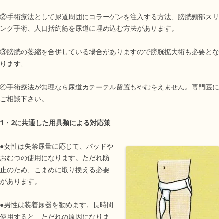
②手術療法として尿道周囲にコラーゲンを注入する方法、膀胱頸部スリ
ング手術、人口括約筋を尿道に埋め込む方法があります。
③膀胱の萎縮を合併している場合がありますので膀胱拡大術も必要とな
ります。
④手術療法が無理なら尿道カテーテル留置もやむをえません。専門医に
ご相談下さい。
1・2に共通した用具類による対応策
●女性は失禁尿量に応じて、パッドや
おむつの使用になります。ただれ防
止のため、こまめに取り換える必要
があります。
●男性は装着尿器を勧めます。長時間
使用すると、ただれの原因になりま