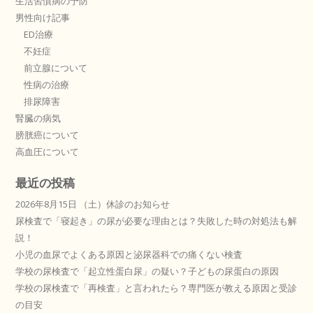
生活習慣病の予防
男性向け記事
ED治療
不妊症
前立腺について
性病の治療
排尿障害
腎臓の病気
膀胱癌について
高血圧について
最近の投稿
2026年8月15日 （土）休診のお知らせ
尿検査で「寝起き」の尿が必要な理由とは？失敗した時の対処法も解
説！
小児の血尿でよくある原因と泌尿器科での痛くない検査
学校の尿検査で「起立性蛋白尿」の疑い？子どもの尿蛋白の原因
学校の尿検査で「再検査」と言われたら？専門医が教える原因と受診
の目安