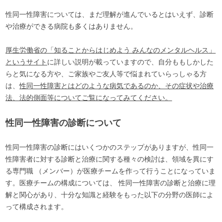
性同一性障害については、まだ理解が進んでいるとはいえず、診断
や治療ができる病院も多くはありません。
厚生労働省の「知ることからはじめよう みんなのメンタルヘルス」
というサイト
に詳しい説明が載っていますので、自分ももしかした
らと気になる方や、ご家族やご友人等で悩まれていらっしゃる方
は、
性同一性障害とはどのような病気であるのか、その症状や治療
法、法的側面等についてご覧になってみてください。
性同一性障害の診断について
性同一性障害の診断にはいくつかのステップがありますが、性同一
性障害者に対する診断と治療に関する種々の検討は、領域を異にす
る専門職 （メンバー）が医療チームを作って行うことになっていま
す。医療チームの構成については、 性同一性障害の診断と治療に理
解と関心があり、十分な知識と経験をもった以下の分野の医師によ
って構成されます。