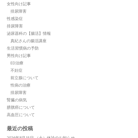
女性向け記事
排尿障害
性感染症
排尿障害
泌尿器科の【腸活】情報
真紀さんの腸活講座
生活習慣病の予防
男性向け記事
ED治療
不妊症
前立腺について
性病の治療
排尿障害
腎臓の病気
膀胱癌について
高血圧について
最近の投稿
2026年8月15日 （土）休診のお知らせ