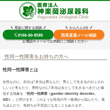
医療法
受診に関する相談
かんたん3分
0166-60-8580
院長
直通メール相談
お電話やメールでお気軽にご相談ください
性同一性障害をお持ちの方へ
性同一性障害とは
女性なのに、自分は｢本当は男なんだ、男として生きるのがふさわ
しい｣と考えたり、男性なのに｢本当は女として生きるべきだ｣と確
信する現象を「
性同一性障害（gender identity disorder,
GID）
」と呼びます。このような性別の不一致感から悩んだり、落
ち込んだり、気持ちが不安定になることもあります。