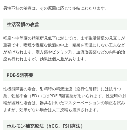
男性不妊の治療は、その原因に応じて多岐にわたります。
生活習慣の改善
軽度〜中等度の精液所見低下に対しては、まず生活習慣の見直しが
重要です。喫煙や過度な飲酒の中止、精巣を高温にしない工夫など
が挙げられます。漢方薬やビタミン剤、血流改善薬などの内科的治
療も行われますが、効果は個人差があります。
PDE-5阻害薬
性機能障害の場合、射精時の精液逆流（逆行性射精）には抗うつ
薬、勃起不全（ED）にはPDE-5阻害薬が用いられます。性交時の射
精が困難な場合は、器具を用いたマスターベーションの矯正を試み
ますが、効果がない場合は人工授精も選択されます。
ホルモン補充療法（hCG、FSH療法）