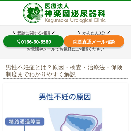
医療法
受診に関する相談
かんたん3分
0166-60-8580
院長
直通メール相談
お電話やメールでお気軽にご相談ください
男性不妊症とは？原因・検査・治療法・保険
制度までわかりやすく解説