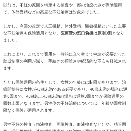
以前は、不妊の原因を特定する検査や一部の治療のみが保険適用
で、体外受精などの高度な不妊治療は対象外でした。
しかし、今回の改定で人工授精、体外受精、顕微授精といった主要
な不妊治療も保険適用となり、
医療費の窓口負担は原則3割
となり
ました。
これにより、これまで費用を一時的に立て替えて申請が必要だった
助成制度の利用が減り、手続きの煩雑さや経済的な不安も軽減され
ます。
ただし保険適用の条件として、女性の年齢には制限があります。治
療開始時に女性が43歳未満である必要があり、40歳未満の場合は通
算6回まで、40歳以上43歳未満の場合は通算3回までが保険適用の
回数上限となります。男性側の不妊治療については、年齢や回数制
限なく保険が適用されます。
男性不妊の検査（精液検査、画像検査、血液検査など）や、精管閉