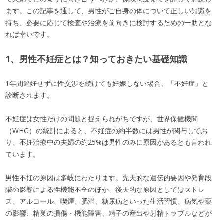
ます。この記事を通して、男性がご自身の体について正しい知識を
持ち、必要に応じて検査や治療を前向きに検討するための一助とな
れば幸いです。
1、男性不妊症とは？知っておきたい基礎知識
1年間避妊せずに性交渉を続けても妊娠しない場合、「不妊症」と
診断されます。
不妊症は女性だけの問題と捉えられがちですが、世界保健機関
（WHO）の統計によると、不妊症の約半数には男性が関与してお
り、不妊治療中の夫婦の約25%は男性のみに原因があるとも言われ
ています。
男性不妊の原因は多岐にわたります。先天的な遺伝的要因や発育段
階の影響による性機能不全のほか、後天的な原因としてはストレ
ス、アルコール、喫煙、肥満、糖尿病といった生活習慣、病気や薬
の影響、精巣の損傷・機能障害、精子の産出や射精トラブルなどが