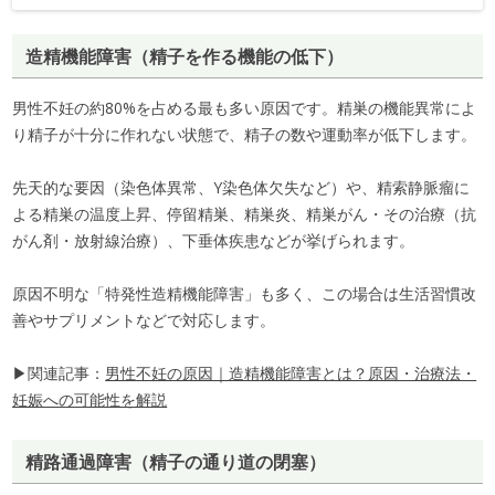
造精機能障害（精子を作る機能の低下）
男性不妊の約80%を占める最も多い原因です。精巣の機能異常によ
り精子が十分に作れない状態で、精子の数や運動率が低下します。
先天的な要因（染色体異常、Y染色体欠失など）や、精索静脈瘤に
よる精巣の温度上昇、停留精巣、精巣炎、精巣がん・その治療（抗
がん剤・放射線治療）、下垂体疾患などが挙げられます。
原因不明な「特発性造精機能障害」も多く、この場合は生活習慣改
善やサプリメントなどで対応します。
▶関連記事：
男性不妊の原因｜造精機能障害とは？原因・治療法・
妊娠への可能性を解説
精路通過障害（精子の通り道の閉塞）