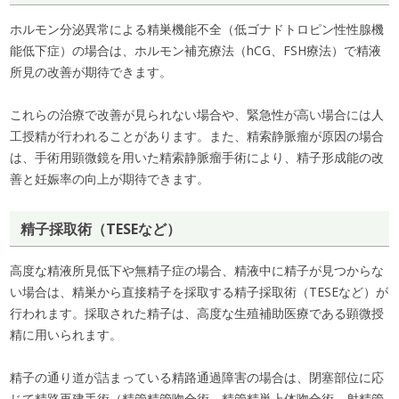
ホルモン分泌異常による精巣機能不全（低ゴナドトロピン性性腺機
能低下症）の場合は、ホルモン補充療法（hCG、FSH療法）で精液
所見の改善が期待できます。
これらの治療で改善が見られない場合や、緊急性が高い場合には人
工授精が行われることがあります。また、精索静脈瘤が原因の場合
は、手術用顕微鏡を用いた精索静脈瘤手術により、精子形成能の改
善と妊娠率の向上が期待できます。
精子採取術（TESEなど）
高度な精液所見低下や無精子症の場合、精液中に精子が見つからな
い場合は、精巣から直接精子を採取する精子採取術（TESEなど）が
行われます。採取された精子は、高度な生殖補助医療である顕微授
精に用いられます。
精子の通り道が詰まっている精路通過障害の場合は、閉塞部位に応
じて精路再建手術（精管精管吻合術、精管精巣上体吻合術、射精管