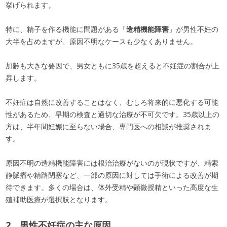
挙げられます。
特に、精子を作る機能に問題がある「
造精機能障害
」が男性不妊の
大半を占めますが、原因不明なケースも少なくありません。
加齢も大きな要因で、男女ともに35歳を超えると不妊症の割合が上
昇します。
不妊症は自然に改善することはなく、むしろ将来的に悪化する可能
性があるため、早期の検査と適切な治療が不可欠です。35歳以上の
方は、半年間妊娠に至らない場合、専門医への相談が推奨されま
す。
原因不明の造精機能障害には根治治療がないのが現状ですが、精索
静脈瘤や精路閉塞など、一部の原因に対しては手術による改善が期
待できます。多くの場合は、体外受精や顕微授精といった高度な生
殖補助医療が選択肢となります。
2、男性不妊症の主な原因