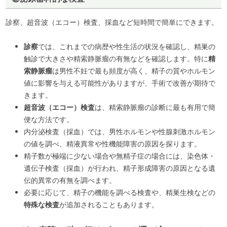
診察、超音波（エコー）検査、採血など短時間で簡単にできます。
診察
では、これまでの病歴や性生活の状況を確認し、精巣の
触診で大きさや精索静脈瘤の有無などを確認します。特に
精
索静脈瘤
は男性不妊で最も頻度が高く、精子の質やホルモン
値に影響を与える可能性がありますが、手術で改善が期待で
きます。
超音波（エコー）検査
は、精索静脈瘤の診断に最も有用で簡
便な方法です。
内分泌検査（採血）では、男性ホルモンや性腺刺激ホルモン
の値を調べ、精液異常や性機能障害の原因を探ります。
精子数が極端に少ない場合や無精子症の場合には、染色体・
遺伝子検査（採血）が行われ、精子形成障害の原因となる遺
伝的異常の有無を調べます。
必要に応じて、精子の機能を調べる検査や、精巣生検などの
特殊な検査
が追加されることもあります。