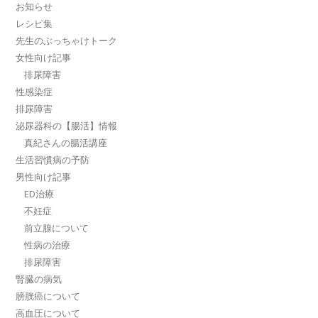
お知らせ
レシピ集
先生のぶっちゃけトーク
女性向け記事
排尿障害
性感染症
排尿障害
泌尿器科の【腸活】情報
真紀さんの腸活講座
生活習慣病の予防
男性向け記事
ED治療
不妊症
前立腺について
性病の治療
排尿障害
腎臓の病気
膀胱癌について
高血圧について