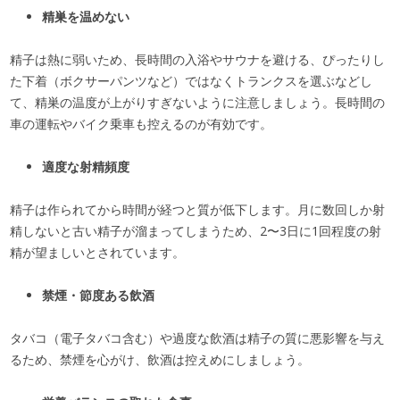
精巣を温めない
精子は熱に弱いため、長時間の入浴やサウナを避ける、ぴったりし
た下着（ボクサーパンツなど）ではなくトランクスを選ぶなどし
て、精巣の温度が上がりすぎないように注意しましょう。長時間の
車の運転やバイク乗車も控えるのが有効です。
適度な射精頻度
精子は作られてから時間が経つと質が低下します。月に数回しか射
精しないと古い精子が溜まってしまうため、2〜3日に1回程度の射
精が望ましいとされています。
禁煙・節度ある飲酒
タバコ（電子タバコ含む）や過度な飲酒は精子の質に悪影響を与え
るため、禁煙を心がけ、飲酒は控えめにしましょう。