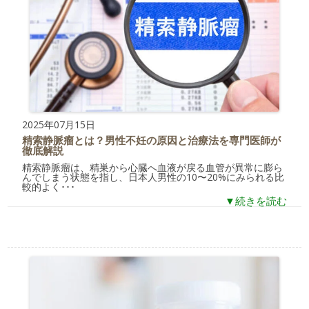
2025年07月15日
精索静脈瘤とは？男性不妊の原因と治療法を専門医師が
徹底解説
精索静脈瘤は、精巣から心臓へ血液が戻る血管が異常に膨ら
んでしまう状態を指し、日本人男性の10〜20%にみられる比
較的よく･･･
▼続きを読む