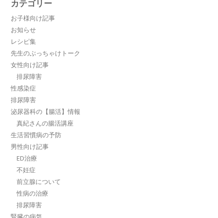
カテゴリー
お子様向け記事
お知らせ
レシピ集
先生のぶっちゃけトーク
女性向け記事
排尿障害
性感染症
排尿障害
泌尿器科の【腸活】情報
真紀さんの腸活講座
生活習慣病の予防
男性向け記事
ED治療
不妊症
前立腺について
性病の治療
排尿障害
腎臓の病気