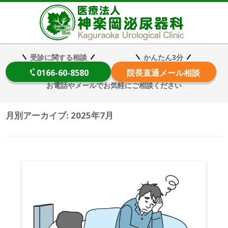
医療法
受診に関する相談
かんたん3分
0166-60-8580
院長
直通メール相談
お電話やメールでお気軽にご相談ください
月別アーカイブ:
2025年7月