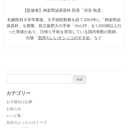
【監修者】神楽岡泌尿器科 院長「渋谷 秋彦」
札幌医科大学卒業後、大手病院勤務を経て2003年に「神楽岡泌
尿器科」を開業。前立腺肥大の手術「HoLEP」を1,000例以上行
った実績があり、日帰り手術を実現している国内有数の医師。
出版「
気持ちいいオシッコのすすめ
」など
検
索:
カテゴリー
お子様向け記事
お知らせ
レシピ集
先生のぶっちゃけトーク