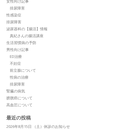
女性向け記事
排尿障害
性感染症
排尿障害
泌尿器科の【腸活】情報
真紀さんの腸活講座
生活習慣病の予防
男性向け記事
ED治療
不妊症
前立腺について
性病の治療
排尿障害
腎臓の病気
膀胱癌について
高血圧について
最近の投稿
2026年8月15日 （土）休診のお知らせ