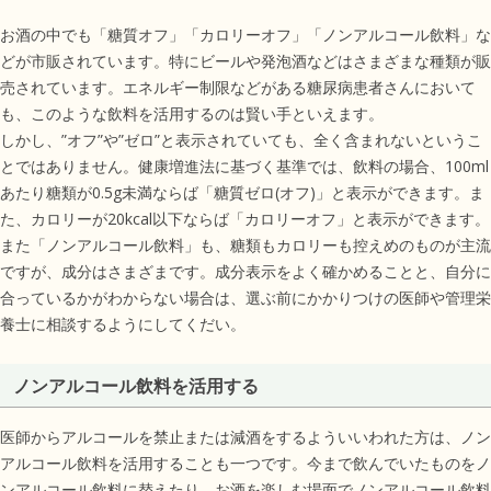
お酒の中でも「糖質オフ」「カロリーオフ」「ノンアルコール飲料」な
どが市販されています。特にビールや発泡酒などはさまざまな種類が販
売されています。エネルギー制限などがある糖尿病患者さんにおいて
も、このような飲料を活用するのは賢い手といえます。
しかし、”オフ”や”ゼロ”と表示されていても、全く含まれないというこ
とではありません。健康増進法に基づく基準では、飲料の場合、100ml
あたり糖類が0.5g未満ならば「糖質ゼロ(オフ)」と表示ができます。ま
た、カロリーが20kcal以下ならば「カロリーオフ」と表示ができます。
また「ノンアルコール飲料」も、糖類もカロリーも控えめのものが主流
ですが、成分はさまざまです。成分表示をよく確かめることと、自分に
合っているかがわからない場合は、選ぶ前にかかりつけの医師や管理栄
養士に相談するようにしてくだい。
ノンアルコール飲料を活用する
医師からアルコールを禁止または減酒をするよういいわれた方は、ノン
アルコール飲料を活用することも一つです。今まで飲んでいたものをノ
ンアルコール飲料に替えたり、お酒を楽しむ場面でノンアルコール飲料