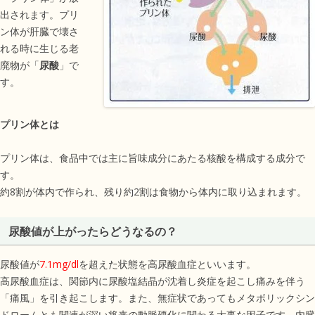
出されます。プリ
ン体が肝臓で壊さ
れる時に生じる老
廃物が「
尿酸
」で
す。
プリン体とは
プリン体は、食品中では主に旨味成分にあたる核酸を構成する成分で
す。
約8割が体内で作られ、残り約2割は食物から体内に取り込まれます。
尿酸値が上がったらどうなるの？
尿酸値が
7.1mg/dl
を超えた状態を高尿酸血症といいます。
高尿酸血症は、関節内に尿酸塩結晶が沈着し炎症を起こし痛みを伴う
「痛風」を引き起こします。また、無症状であってもメタボリックシン
ドロームとも関連が深い将来の動脈硬化に関わる大事な因子です。内臓