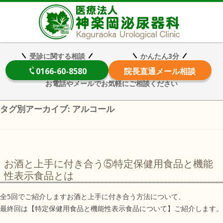
医療法
受診に関する相談
かんたん3分
0166-60-8580
院長
直通メール相談
お電話やメールでお気軽にご相談ください
タグ別アーカイブ:
アルコール
お酒と上手に付き合う⑤特定保健用食品と機能
性表示食品とは
全5回でご紹介しますお酒と上手に付き合う方法について、
最終回は【特定保健用食品と機能性表示食品について】ご紹介します。