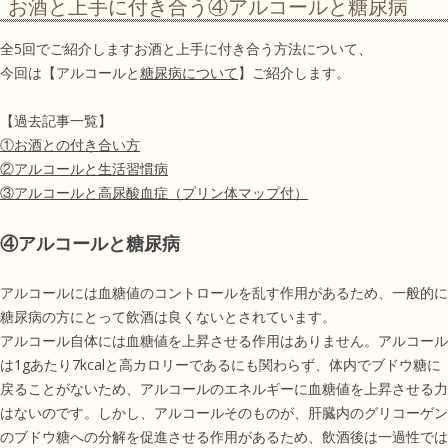
お酒と上手に付き合う④アルコールと糖尿病
全5回でご紹介しますお酒と上手に付き合う方法について、
今回は【アルコールと
糖尿病について
】ご紹介します。
【過去記事一覧】
①お酒との付き合い方
②アルコールと生活習慣病
③アルコールと高尿酸血症（プリン体マップ付）
④アルコールと糖尿病
アルコールには血糖値のコントロールを乱す作用があるため、一般的に
糖尿病の方にとって飲酒は良くないとされています。
アルコール自体には血糖値を上昇させる作用はありません。アルコール
は1gあたり7kcalと高カロリーであるにも関わらず、体内でブドウ糖に
戻ることがないため、アルコールのエネルギーに血糖値を上昇させる力
はないのです。しかし、アルコールそのものが、肝臓内のグリコーゲン
のブドウ糖への分解を促進させる作用があるため、飲酒後は一過性では