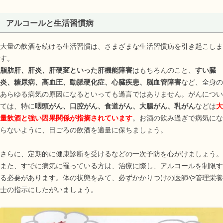
アルコールと生活習慣病
大量の飲酒を続ける生活習慣は、さまざまな生活習慣病を引き起こしま
す。
脂肪肝、肝炎、肝硬変といった肝機能障害
はもちろんのこと、
すい臓
炎、糖尿病、高血圧、動脈硬化症、心臓疾患、脳血管障害
など、全身の
あらゆる病気の原因になるといっても過言ではありません。がんについ
ては、特に
咽頭がん、口腔がん、食道がん、大腸がん、乳がん
などは
大
量飲酒と強い因果関係が指摘されています
。お酒の飲み過ぎで病気にな
らないように、日ごろの飲酒を適量に保ちましょう。
さらに、定期的に健康診断を受けるなどの一次予防を心がけましょう。
また、すでに病気に罹っている方は、治療に際し、アルコールを制限す
る必要があります。体の状態をみて、必ずかかりつけの医師や管理栄養
士の指示にしたがいましょう。