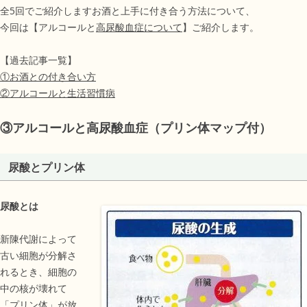
全5回でご紹介しますお酒と上手に付き合う方法について、
今回は【アルコールと
高尿酸血症について
】ご紹介します。
【過去記事一覧】
①お酒との付き合い方
②アルコールと生活習慣病
③アルコールと高尿酸血症（プリン体マップ付）
尿酸とプリン体
尿酸とは
新陳代謝によって
古い細胞が分解さ
れるとき、細胞の
中の核が壊れて
「プリン体」が放