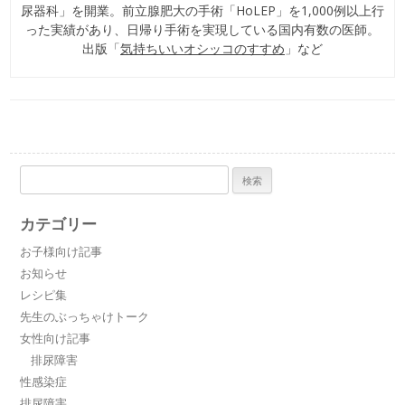
尿器科」を開業。前立腺肥大の手術「HoLEP」を1,000例以上行
った実績があり、日帰り手術を実現している国内有数の医師。
出版「
気持ちいいオシッコのすすめ
」など
検
索:
カテゴリー
お子様向け記事
お知らせ
レシピ集
先生のぶっちゃけトーク
女性向け記事
排尿障害
性感染症
排尿障害