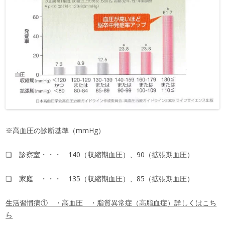
※高血圧の診断基準（mmHg）
❏ 診察室・・・ 140（収縮期血圧）、90（拡張期血圧）
❏ 家庭 ・・・ 135（収縮期血圧）、85（拡張期血圧）
生活習慣病① ・高血圧 ・脂質異常症（高脂血症）詳しくはこち
ら