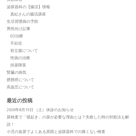
泌尿器科の【腸活】情報
真紀さんの腸活講座
生活習慣病の予防
男性向け記事
ED治療
不妊症
前立腺について
性病の治療
排尿障害
腎臓の病気
膀胱癌について
高血圧について
最近の投稿
2026年8月15日 （土）休診のお知らせ
尿検査で「寝起き」の尿が必要な理由とは？失敗した時の対処法も解
説！
小児の血尿でよくある原因と泌尿器科での痛くない検査