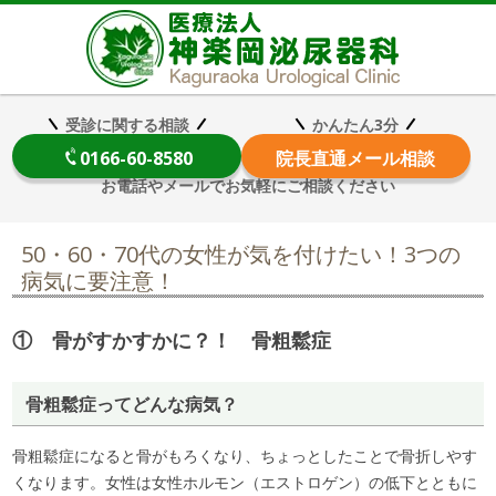
医療法
受診に関する相談
かんたん3分
0166-60-8580
院長
直通メール相談
お電話やメールでお気軽にご相談ください
50・60・70代の女性が気を付けたい！3つの
病気に要注意！
① 骨がすかすかに？！ 骨粗鬆症
骨粗鬆症ってどんな病気？
骨粗鬆症になると骨がもろくなり、ちょっとしたことで骨折しやす
くなります。女性は女性ホルモン（エストロゲン）の低下とともに