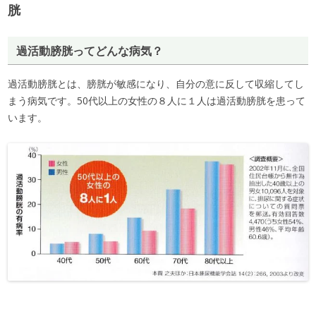
胱
過活動膀胱ってどんな病気？
過活動膀胱とは、膀胱が敏感になり、自分の意に反して収縮してし
まう病気です。50代以上の女性の８人に１人は過活動膀胱を患って
います。