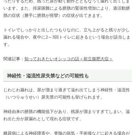
ったりするため、残った尿が動く動作とともなって漏れて出てしま
います。また、排尿困難による膀胱の緊張性増加により、過活動膀
胱の症状（勝手に膀胱が痙攣）の症状が出てきます。
トイレでしっかりと出したつもりなのに、立ち上がると残りが少し
漏れる場合や、夜中に2～3回トイレに起きるという場合が該当しま
す。
関連記事：
知っておきたいオシッコの話＜前立腺肥大症＞
神経性・溢流性尿失禁などの可能性も
じわじわ漏れは、尿が溜まり過ぎて溢れ出てしまう神経性・溢流性
（いつりゅうせい）尿失禁の可能性も挙げられます。
神経由来の膀胱の機能低下があり、残尿が溜まりすぎてしまい、溢
れ出た分が尿漏れとして現れる症状です。
糖尿病による神経障害や、脊髄の病気・手術後などに起きる場合が