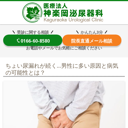
医療法
受診に関する相談
かんたん3分
0166-60-8580
院長
直通メール相談
お電話やメールでお気軽にご相談ください
ちょい尿漏れが続く…男性に多い原因と病気
の可能性とは？