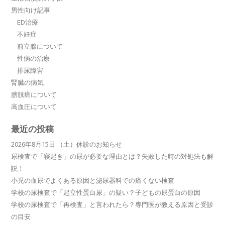
男性向け記事
ED治療
不妊症
前立腺について
性病の治療
排尿障害
腎臓の病気
膀胱癌について
高血圧について
最近の投稿
2026年8月15日 （土）休診のお知らせ
尿検査で「寝起き」の尿が必要な理由とは？失敗した時の対処法も解
説！
小児の血尿でよくある原因と泌尿器科での痛くない検査
学校の尿検査で「起立性蛋白尿」の疑い？子どもの尿蛋白の原因
学校の尿検査で「再検査」と言われたら？専門医が教える原因と受診
の目安