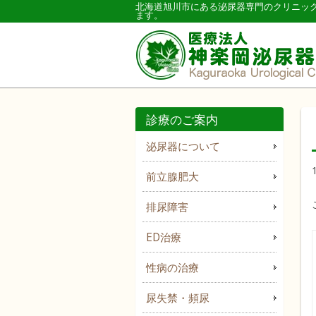
北海道旭川市にある泌尿器専門のクリニッ
ます。
診療のご案内
泌尿器について
前立腺肥大
排尿障害
ED治療
性病の治療
尿失禁・頻尿