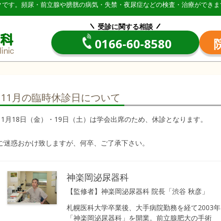
クです。頻尿・前立腺や膀胱の病気・失禁・夜尿症などの検査・治療ができま
医療法人神楽岡泌尿器科 | 北海道旭
受診に関する相談
0166-60-8580
11月の臨時休診日について
11月18日（金）・19日（土）は学会出席のため、休診となります。
ご迷惑おかけ致しますが、何卒、ご了承下さい。
神楽岡泌尿器科
【監修者】神楽岡泌尿器科 院長「渋谷 秋彦」
札幌医科大学卒業後、大手病院勤務を経て2003年
「神楽岡泌尿器科」を開業。前立腺肥大の手術