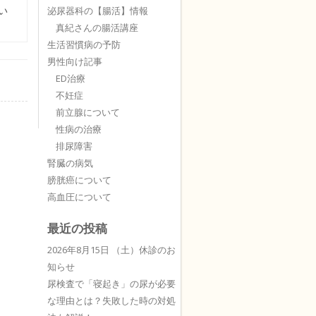
い
泌尿器科の【腸活】情報
真紀さんの腸活講座
生活習慣病の予防
男性向け記事
ED治療
不妊症
前立腺について
性病の治療
排尿障害
腎臓の病気
膀胱癌について
高血圧について
最近の投稿
2026年8月15日 （土）休診のお
知らせ
尿検査で「寝起き」の尿が必要
な理由とは？失敗した時の対処