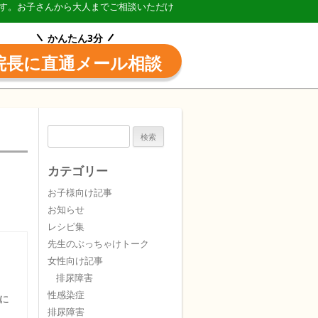
す。お子さんから大人までご相談いただけ
川市
かんたん3分
院長
に
直通メール相談
検
索:
カテゴリー
お子様向け記事
お知らせ
レシピ集
先生のぶっちゃけトーク
女性向け記事
排尿障害
性感染症
に
排尿障害