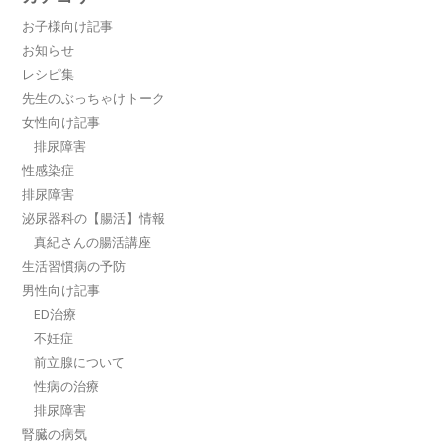
お子様向け記事
お知らせ
レシピ集
先生のぶっちゃけトーク
女性向け記事
排尿障害
性感染症
排尿障害
泌尿器科の【腸活】情報
真紀さんの腸活講座
生活習慣病の予防
男性向け記事
ED治療
不妊症
前立腺について
性病の治療
排尿障害
腎臓の病気