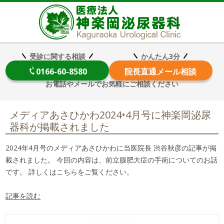
医療法
受診に関する相談
かんたん3分
0166-60-8580
院長
直通メール相談
お電話やメールでお気軽にご相談ください
メディアあさひかわ2024•4月号に神楽岡泌尿
器科が掲載されました
2024年4月号のメディアあさひかわに当医院長 渋谷秋彦の記事が掲
載されました。 今回の内容は、前立腺肥大症の手術についてのお話
です。 詳しくはこちらをご覧ください。
記事を読む