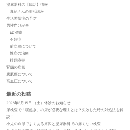
泌尿器科の【腸活】情報
真紀さんの腸活講座
生活習慣病の予防
男性向け記事
ED治療
不妊症
前立腺について
性病の治療
排尿障害
腎臓の病気
膀胱癌について
高血圧について
最近の投稿
2026年8月15日 （土）休診のお知らせ
尿検査で「寝起き」の尿が必要な理由とは？失敗した時の対処法も解
説！
小児の血尿でよくある原因と泌尿器科での痛くない検査