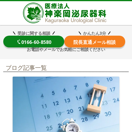
医療法
受診に関する相談
かんたん3分
0166-60-8580
院長
直通メール相談
お電話やメールでお気軽にご相談ください
ブログ記事一覧