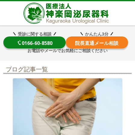
医療法
受診に関する相談
かんたん3分
0166-60-8580
院長
直通メール相談
お電話やメールでお気軽にご相談ください
ブログ記事一覧