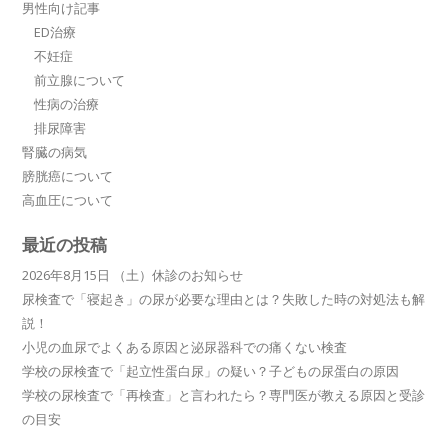
男性向け記事
ED治療
不妊症
前立腺について
性病の治療
排尿障害
腎臓の病気
膀胱癌について
高血圧について
最近の投稿
2026年8月15日 （土）休診のお知らせ
尿検査で「寝起き」の尿が必要な理由とは？失敗した時の対処法も解
説！
小児の血尿でよくある原因と泌尿器科での痛くない検査
学校の尿検査で「起立性蛋白尿」の疑い？子どもの尿蛋白の原因
学校の尿検査で「再検査」と言われたら？専門医が教える原因と受診
の目安