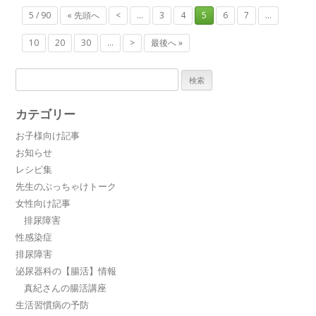
5 / 90
« 先頭へ
<
...
3
4
5
6
7
...
10
20
30
...
>
最後へ »
検
索:
カテゴリー
お子様向け記事
お知らせ
レシピ集
先生のぶっちゃけトーク
女性向け記事
排尿障害
性感染症
排尿障害
泌尿器科の【腸活】情報
真紀さんの腸活講座
生活習慣病の予防