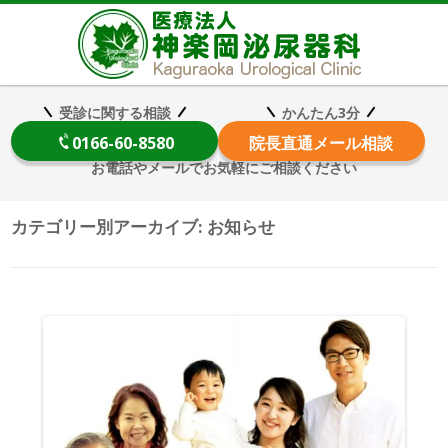
医療法
受診に関する相談
かんたん3分
0166-60-8580
院長
直通メール相談
お電話やメールでお気軽にご相談ください
カテゴリー別アーカイブ:
お知らせ