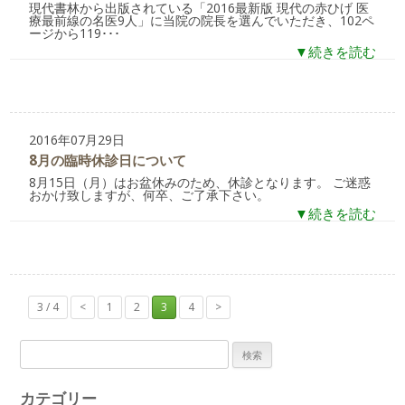
現代書林から出版されている「2016最新版 現代の赤ひげ 医
療最前線の名医9人」に当院の院長を選んでいただき、102ペ
ージから119･･･
▼続きを読む
2016年07月29日
8月の臨時休診日について
8月15日（月）はお盆休みのため、休診となります。 ご迷惑
おかけ致しますが、何卒、ご了承下さい。
▼続きを読む
3 / 4
<
1
2
3
4
>
検
索:
カテゴリー